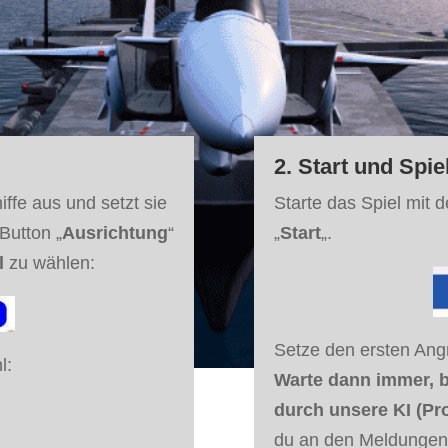
2. Start und Spie
iffe aus und setzt sie
Starte das Spiel mit 
 Button „
Ausrichtung
“
„
Start
„.
l
zu wählen:
Setze den ersten Angr
l:
Warte dann immer, b
durch unsere KI (Pro
du an den Meldungen