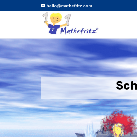
hello@mathefritz.com
Sch