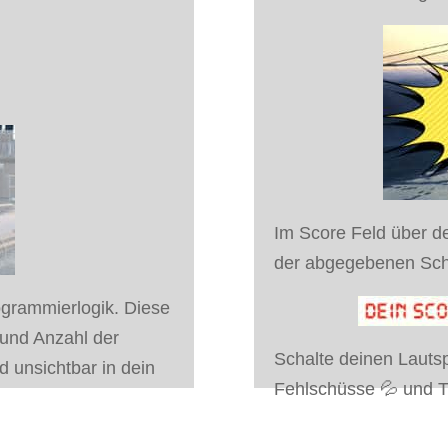
Im Score Feld über de
der abgegebenen Schü
ogrammierlogik. Diese
p und Anzahl der
Schalte deinen Lauts
d unsichtbar in dein
Fehlschüsse 💦 und Tr