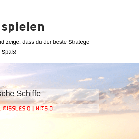
 spielen
und zeige, dass du der beste Stratege
l Spaß!
che Schiffe
 missles 0 | hits 0