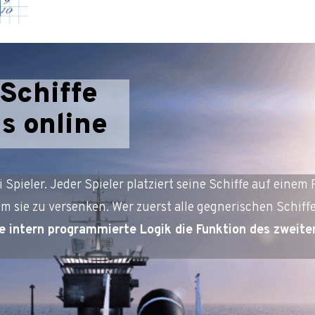
 Schiffe
s online
ei Spieler. Jeder Spieler platziert seine Schiffe auf eine
um sie zu versenken. Wer zuerst alle gegnerischen Schiff
e intern programmierte Logik die Funktion des zweiten