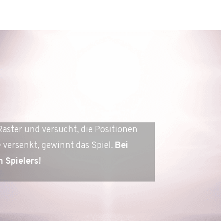
m Raster und versucht, die Positionen
e versenkt, gewinnt das Spiel.
Bei
 Spielers!