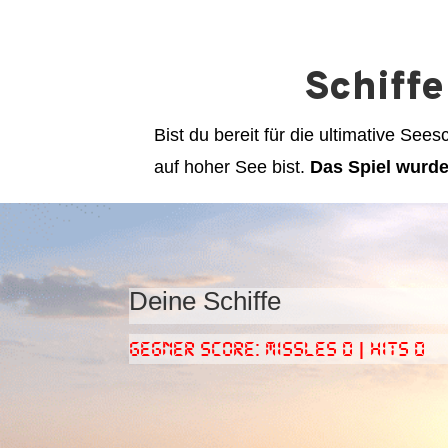
Schiffe
Bist du bereit für die ultimative See
auf hoher See bist.
Das Spiel wurde
Deine Schiffe
Gegner Score: missles 0 | hits 0