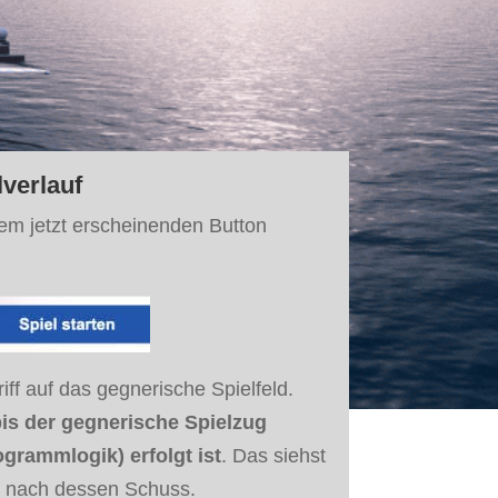
lverlauf
dem jetzt erscheinenden Button
iff auf das gegnerische Spielfeld.
is der gegnerische Spielzug
grammlogik) erfolgt ist
. Das siehst
 nach dessen Schuss.