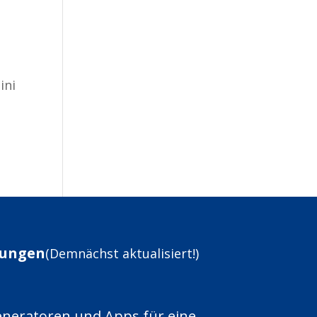
ini
itungen
(Demnächst aktualisiert!)
eneratoren und Apps für eine