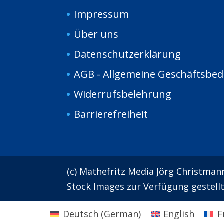
Impressum
Über uns
Da
tenschutzerklärung
AGB - Allgemeine Geschäftsbe
Widerrufsbelehrung
Barrierefreiheit
(c) Mathefritz Media Jörg Christman
Stock Images zur Verfügung gestell
Deutsch
(
German
)
English
F