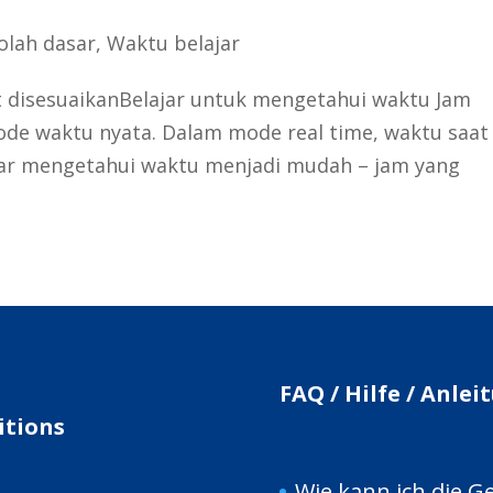
olah dasar
,
Waktu belajar
at disesuaikanBelajar untuk mengetahui waktu Jam
ode waktu nyata. Dalam mode real time, waktu saat 
lajar mengetahui waktu menjadi mudah – jam yang
FAQ / Hilfe / Anle
itions
Wie kann ich die G