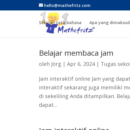
hello@mathefritz.com
Sekolah tata bahasa
Apa yang dimaksud
Belajar membaca jam
oleh
Jörg
|
Apr 6, 2024
|
Tugas seko
Jam interaktif online Jam yang dap
interaktif sekarang juga memiliki m
di sekeliling Anda ditampilkan. Be
dapat...