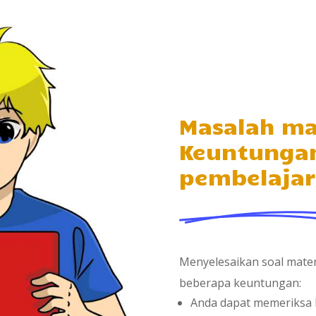
Masalah ma
Keuntungan
pembelajar
Menyelesaikan soal mate
beberapa keuntungan:
Anda dapat memeriksa h