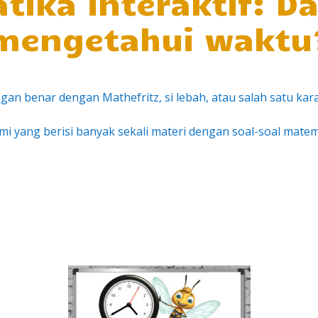
tika interaktif: D
mengetahui waktu
n benar dengan Mathefritz, si lebah, atau salah satu karak
mi yang berisi banyak sekali materi dengan soal-soal matem