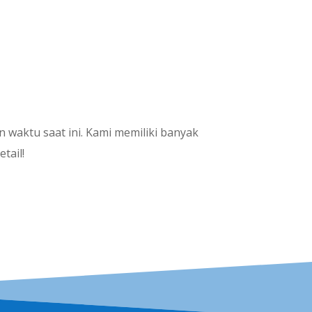
 waktu saat ini. Kami memiliki banyak
tail!