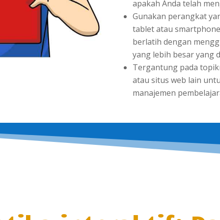
apakah Anda telah men
Gunakan perangkat yan
tablet atau smartphon
berlatih dengan menggu
yang lebih besar yang 
Tergantung pada topikn
atau situs web lain untu
manajemen pembelajara