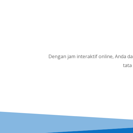
Dengan jam interaktif online, Anda d
tata