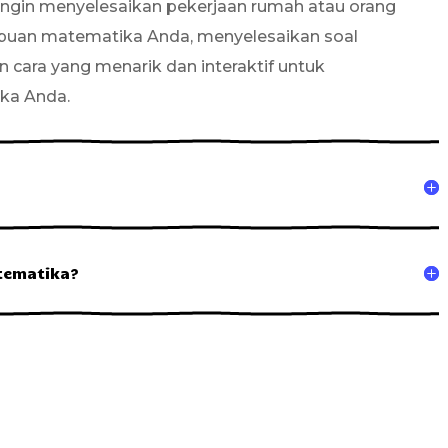
 ingin menyelesaikan pekerjaan rumah atau orang
uan matematika Anda, menyelesaikan soal
cara yang menarik dan interaktif untuk
ka Anda.
tematika?