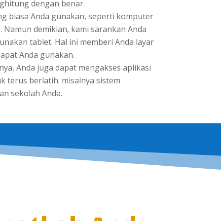
ghitung dengan benar.
g biasa Anda gunakan, seperti komputer
e. Namun demikian, kami sarankan Anda
nakan tablet. Hal ini memberi Anda layar
dapat Anda gunakan.
ya, Anda juga dapat mengakses aplikasi
k terus berlatih. misalnya sistem
n sekolah Anda.