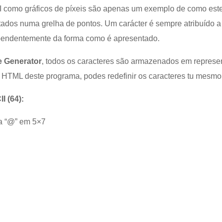
I como gráficos de píxeis são apenas um exemplo de como este
ados numa grelha de pontos. Um carácter é sempre atribuído 
pendentemente da forma como é apresentado.
 Generator
, todos os caracteres são armazenados em represe
o HTML deste programa, podes redefinir os caracteres tu mesmo
I (64):
ra “@” em 5×7