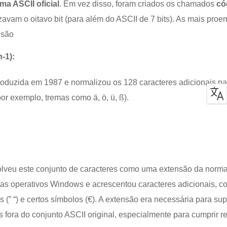
ma ASCII oficial
. Em vez disso, foram criados os chamados
có
izavam o oitavo bit (para além do ASCII de 7 bits). As mais pro
 são
n-1):
ntroduzida em 1987 e normalizou os 128 caracteres adicionais pa
or exemplo, tremas como ä, ö, ü, ß).
olveu este conjunto de caracteres como uma extensão da norma
mas operativos Windows e acrescentou caracteres adicionais, c
s (” “) e certos símbolos (€). A extensão era necessária para sup
s fora do conjunto ASCII original, especialmente para cumprir r