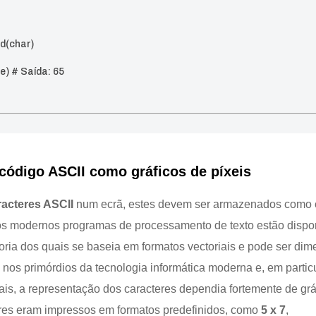
rd(char)
ue) # Saída: 65
código ASCII como gráficos de píxeis
racteres ASCII
num ecrã, estes devem ser armazenados como c
os modernos programas de processamento de texto estão disp
aioria dos quais se baseia em formatos vectoriais e pode ser d
o, nos primórdios da tecnologia informática moderna e, em partic
ais, a representação dos caracteres dependia fortemente de grá
teres eram impressos em formatos predefinidos, como
5 x 7
,