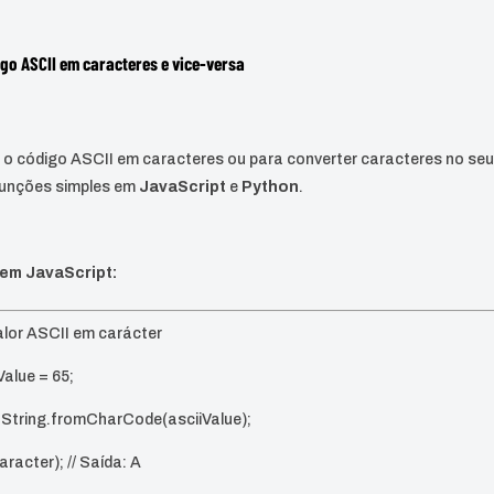
go ASCII em caracteres e vice-versa
 o código ASCII em caracteres ou para converter caracteres no seu
 funções simples em
JavaScript
e
Python
.
em JavaScript:
valor ASCII em carácter
Value = 65;
= String.fromCharCode(asciiValue);
racter); // Saída: A