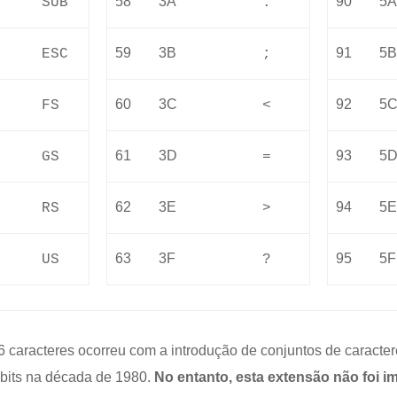
58
3A
90
5
SUB
:
59
3B
91
5
ESC
;
60
3C
92
5
FS
<
61
3D
93
5
GS
=
62
3E
94
5
RS
>
63
3F
95
5F
US
?
 caracteres ocorreu com a introdução de conjuntos de caractere
bits na década de 1980.
No entanto, esta extensão não foi 