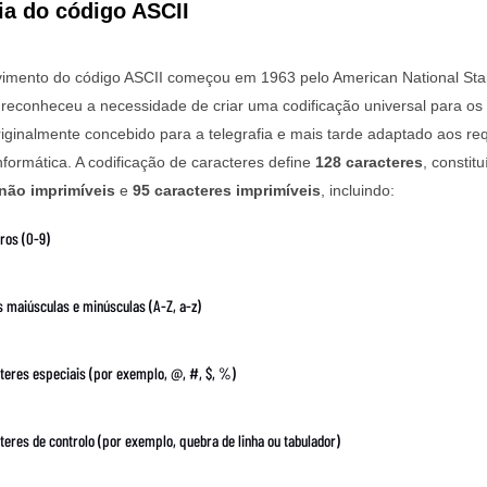
ria do código ASCII
imento do código ASCII começou em 1963 pelo American National Stan
 reconheceu a necessidade de criar uma codificação universal para os
riginalmente concebido para a telegrafia e mais tarde adaptado aos req
nformática.
A codificação de caracteres define
128 caracteres
, constit
não imprimíveis
e
95 caracteres imprimíveis
, incluindo:
os (0-9)
s maiúsculas e minúsculas (A-Z, a-z)
teres especiais (por exemplo, @, #, $, %)
teres de controlo (por exemplo, quebra de linha ou tabulador)