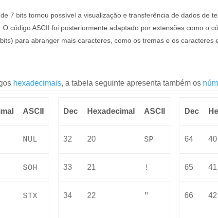
de 7 bits tornou possível a visualização e transferência de dados de t
. O código ASCII foi posteriormente adaptado por extensões como o c
 bits) para abranger mais caracteres, como os tremas e os caracteres 
igos
hexadecimais
, a tabela seguinte apresenta também os
núm
imal
ASCII
Dec
Hexadecimal
ASCII
Dec
He
32
20
64
40
NUL
SP
33
21
65
41
SOH
!
34
22
66
42
STX
"