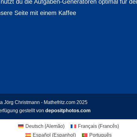
 nutzt du die Aufgaben-Generatoren optimal für de
nsere Seite mit einem Kaffee
ia Jörg Christmann - Mathefritz.com 2025
erfügung gestellt von
depositphotos.com
Deutsch
(
Alemão
)
Français
(
Francês
)
Español
(
Espanhol
)
Português