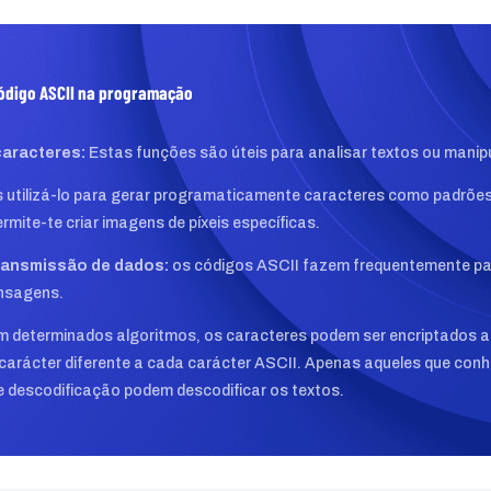
código ASCII na programação
caracteres:
Estas funções são úteis para analisar textos ou manipu
 utilizá-lo para gerar programaticamente caracteres como padrões 
ermite-te criar imagens de píxeis específicas.
ransmissão de dados:
os códigos ASCII fazem frequentemente pa
nsagens.
 determinados algoritmos, os caracteres podem ser encriptados a
carácter diferente a cada carácter ASCII. Apenas aqueles que con
e descodificação podem descodificar os textos.