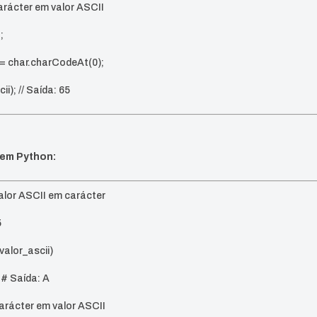
carácter em valor ASCII
;
i = char.charCodeAt(0);
i); // Saída: 65
 em Python:
alor ASCII em carácter
5
valor_ascii)
 # Saída: A
arácter em valor ASCII