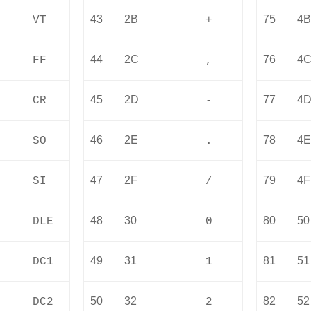
43
2B
75
4
VT
+
44
2C
76
4
FF
,
45
2D
77
4
CR
-
46
2E
78
4
SO
.
47
2F
79
4F
SI
/
48
30
80
50
DLE
0
49
31
81
51
DC1
1
50
32
82
52
DC2
2