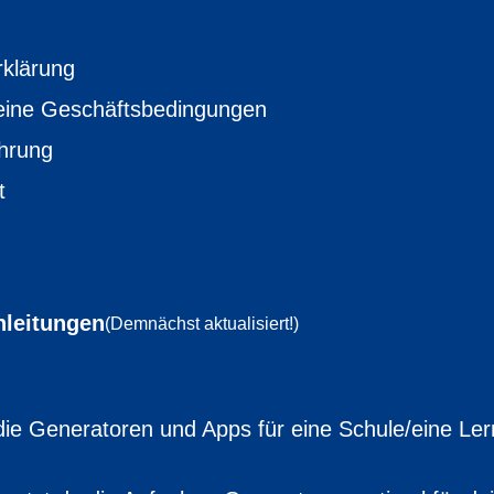
rklärung
eine Geschäftsbedingungen
ehrung
t
Anleitungen
(Demnächst aktualisiert!)
die Generatoren und Apps für eine Schule/eine Ler