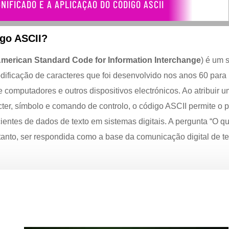
GNIFICADO E A APLICAÇÃO DO CÓDIGO ASCII
igo ASCII?
American Standard Code for Information Interchange
) é um 
dificação de caracteres que foi desenvolvido nos anos 60 para 
 computadores e outros dispositivos electrónicos. Ao atribuir 
cter, símbolo e comando de controlo, o código ASCII permite o
ientes de dados de texto em sistemas digitais. A pergunta “O q
tanto, ser respondida como a base da comunicação digital de te