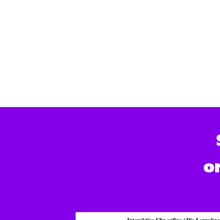
Superwoman in una
in 
finestra separata!
or