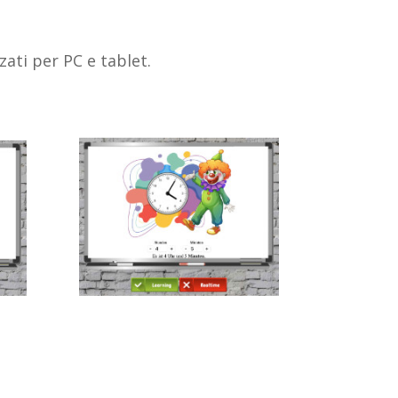
ati per PC e tablet.
Avvia l’orologio
interattivo con un clown
 in