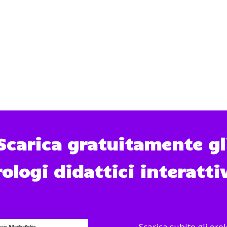
una finestra separata!
una finestra separata!
Scarica gratuitamente gl
ologi didattici interatti
Scarica subito gli oro