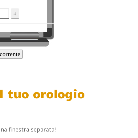
+
 corrente
l tuo orologio
una finestra separata!