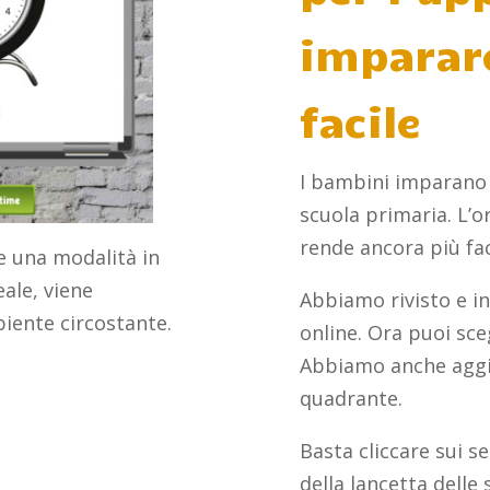
imparare
facile
I bambini imparano a
scuola primaria. L’o
rende ancora più fac
e una modalità in
ale, viene
Abbiamo rivisto e in
biente circostante.
online. Ora puoi sceg
Abbiamo anche aggiun
quadrante.
Basta cliccare sui se
della lancetta delle 