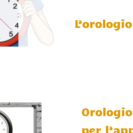
L’orologio
Orologio
per l’ap