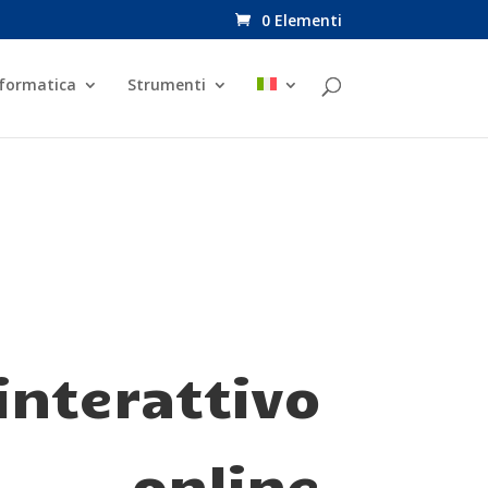
0 Elementi
nformatica
Strumenti
interattivo
online