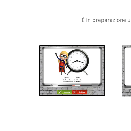
È in preparazione u
Avvia l’orologio
Avv
interattivo con
int