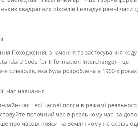
ньких квадратних пікселів і нагадує ранні часи 
ії
ення Походження, значення та застосування коду
Standard Code for Information Interchange) – це
 символів, яка була розроблена в 1960-х роках д
ії
,
Час навчання
лайн-час і всі часові пояси в режимі реального
стовуйте поточний час в реальному часі за доп
ьше про часові пояси на Землі і чому не скрізь о