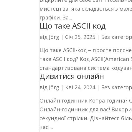
мистецтва, яка складається з мале
графіки. За...
Що таке ASCII код
від
Jörg
|
Січ 25, 2025
|
Без категор
Що таке ASCII-код – просте поясн
таке ASCII код? Код ASCII(American 
стандартизована система кодування
Дивитися онлайн
від
Jörg
|
Кві 24, 2024
|
Без категор
Онлайн годинник Котра година? Он
Онлайн-годинник для вас! Викори
секундної стрілки. Дізнайтеся біл
час!...