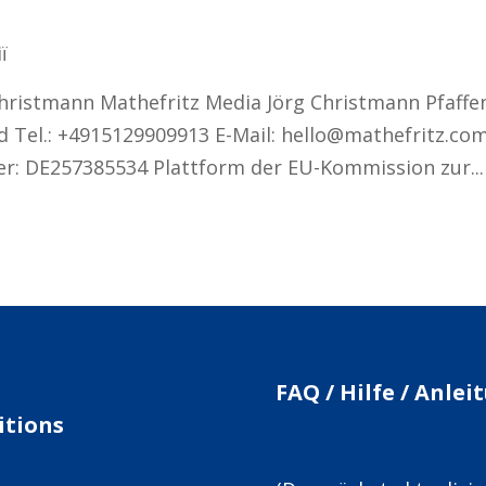
ї
ristmann Mathefritz Media Jörg Christmann Pfaffe
 Tel.: +4915129909913 E-Mail: hello@mathefritz.co
r: DE257385534 Plattform der EU-Kommission zur...
FAQ / Hilfe / Anle
itions