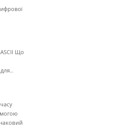
цифрової
 ASCII Що
ля...
 часу
омогою
днаковий