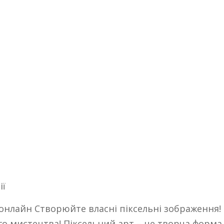
ії
онлайн Створюйте власні піксельні зображення!
ого мистецтва! Піксельний арт – це творча форма