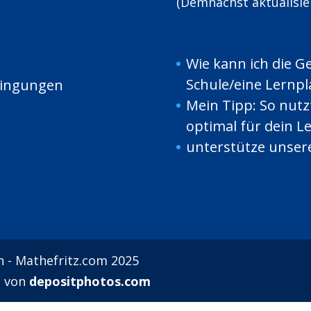
(Demnächst aktualisier
Wie kann ich die G
Schule/eine Lernp
dingungen
Mein Tipp: So nut
optimal für dein L
unterstütze unsere
n - Mathefritz.com 2025
t von
depositphotos.com