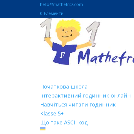
hello@mathefritz.com
0 Елементи
Початкова школа
Інтерактивний годинник онлайн
Навчіться читати годинник
Klasse 5+
Що таке ASCII код